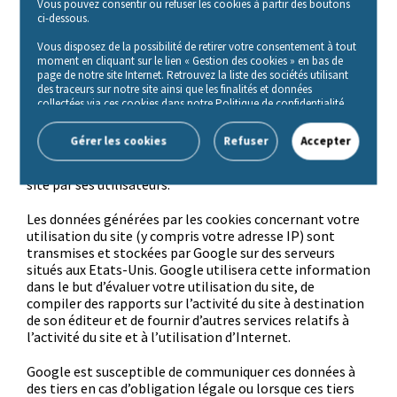
Vous pouvez consentir ou refuser les cookies à partir des boutons
site. Google s’engage à ne pas recouper pas votre
ci-dessous.
adresse IP avec toute autre donnée détenue par Google.
Vous disposez de la possibilité de retirer votre consentement à tout
Statistiques
moment en cliquant sur le lien « Gestion des cookies » en bas de
page de notre site Internet. Retrouvez la liste des sociétés utilisant
des traceurs sur notre site ainsi que les finalités et données
collectées via ces cookies dans notre Politique de confidentialité,
Ce site utilise Google Analytics, un service d’analyse de
accessible depuis le lien « Politique de gestion des cookies» en bas
de page de notre site Internet.
site internet fourni par Google Inc. («Google»). Google
Gérer les cookies
Refuser
Accepter
Analytics utilise des cookies qui sont des fichiers texte
placés sur votre ordinateur, pour analyser l’utilisation du
site par ses utilisateurs.
Les données générées par les cookies concernant votre
utilisation du site (y compris votre adresse IP) sont
transmises et stockées par Google sur des serveurs
situés aux Etats-Unis. Google utilisera cette information
dans le but d’évaluer votre utilisation du site, de
compiler des rapports sur l’activité du site à destination
de son éditeur et de fournir d’autres services relatifs à
l’activité du site et à l’utilisation d’Internet.
Google est susceptible de communiquer ces données à
des tiers en cas d’obligation légale ou lorsque ces tiers