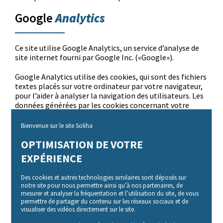
Analytics
Google
Ce site utilise Google Analytics, un service d’analyse de
site internet fourni par Google Inc. («Google»).
Google Analytics utilise des cookies, qui sont des fichiers
textes placés sur votre ordinateur par votre navigateur,
pour l’aider à analyser la navigation des utilisateurs. Les
données générées par les cookies concernant votre
utilisation du site (y compris votre adresse IP) sont
transmises et stockées par Google sur des serveurs qui
Bienvenue sur le site Soliha
sont probablement situés aux Etats-Unis.
OPTIMISATION DE VOTRE
Google utilise cette information dans le but d’évaluer
EXPÉRIENCE
l’utilisation du site, de compiler des rapports sur
l’activité du site à l’attention de son éditeur et de fournir
Des cookies et autres technologies similaires sont déposés sur
d’autres services relatifs à l’activité du site et à
notre site pour nous permettre ainsi qu’à nos partenaires, de
l’utilisation d’Internet. Google est susceptible de
mesurer et analyser la fréquentation et l’utilisation du site, de vous
communiquer ces données à des tiers en cas d’obligation
permettre de partager du contenu sur les réseaux sociaux et de
visualiser des vidéos directement sur le site.
légale ou lorsque ces tiers traitent ces données pour le
compte de Google, y compris notamment l’éditeur de ce